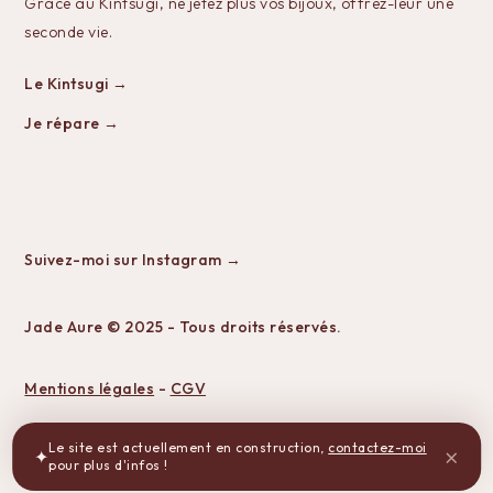
Grâce au Kintsugi, ne jetez plus vos bijoux, offrez-leur une
seconde vie.
Le Kintsugi →
Je répare →
Suivez-moi sur Instagram →
Jade Aure © 2025 - Tous droits réservés.
Mentions légales
-
CGV
Le site est actuellement en construction,
contactez-moi
×
✦
pour plus d'infos !